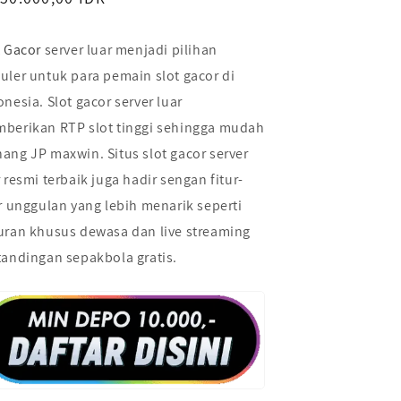
uler
t Gacor
server luar menjadi pilihan
uler untuk para pemain slot gacor di
onesia. Slot gacor server luar
berikan RTP slot tinggi sehingga mudah
ang JP maxwin. Situs slot gacor server
 resmi terbaik juga hadir sengan fitur-
ur unggulan yang lebih menarik seperti
uran khusus dewasa dan live streaming
tandingan sepakbola gratis.