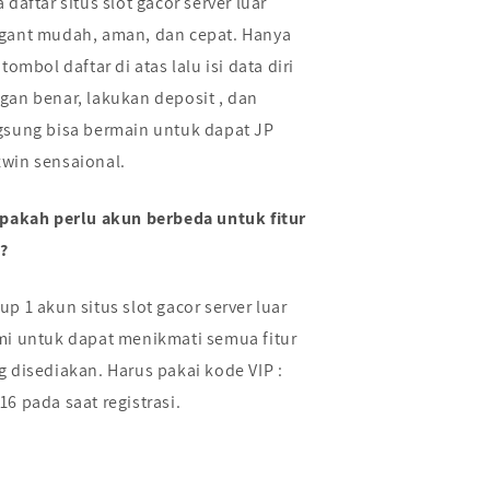
 daftar situs slot gacor server luar
gant mudah, aman, dan cepat. Hanya
 tombol daftar di atas lalu isi data diri
gan benar, lakukan deposit , dan
gsung bisa bermain untuk dapat JP
win sensaional.
Apakah perlu akun berbeda untuk fitur
n?
up 1 akun situs slot gacor server luar
mi untuk dapat menikmati semua fitur
g disediakan. Harus pakai kode VIP :
16 pada saat registrasi.