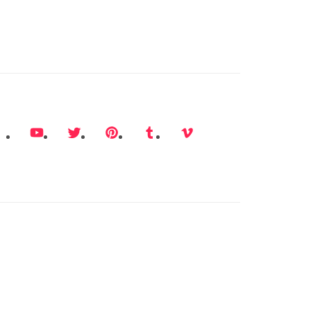
YouTube
Twitter
Pinterest
Tumblr
Vimeo