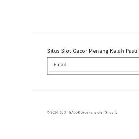
Situs Slot Gacor Menang Kalah Pasti
Email
© 2024,
SLOT GACOR
Didukung oleh Shopify