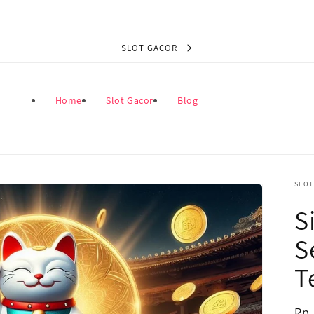
SLOT GACOR
Home
Slot Gacor
Blog
SLOT
S
S
T
Ha
Rp 