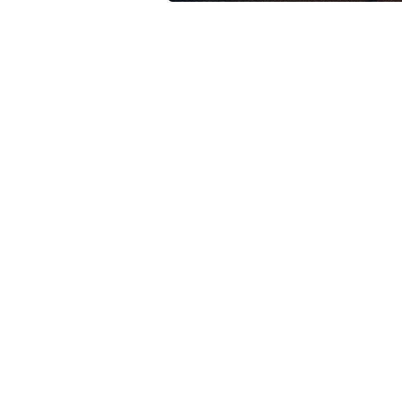
Buka
media
1
di
modal